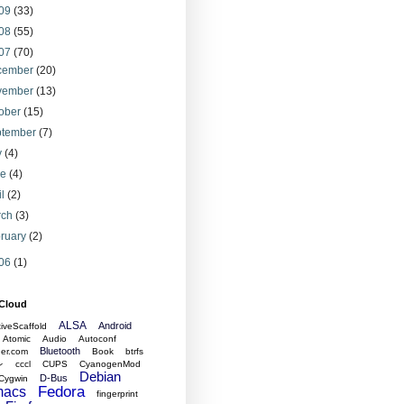
09
(33)
08
(55)
07
(70)
cember
(20)
vember
(13)
tober
(15)
ptember
(7)
y
(4)
ne
(4)
il
(2)
rch
(3)
ruary
(2)
06
(1)
 Cloud
ALSA
Android
tiveScaffold
Atomic
Audio
Autoconf
Bluetooth
er.com
Book
btrfs
レ
cccl
CUPS
CyanogenMod
Debian
D-Bus
Cygwin
Fedora
acs
fingerprint