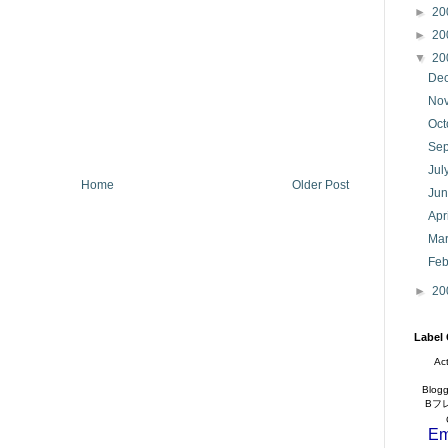
►
20
►
20
▼
20
De
No
Oc
Se
Jul
Home
Older Post
Ju
Apr
Ma
Feb
►
20
Label
Ac
Blogg
Bフ
Em