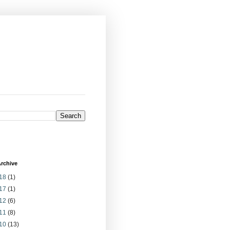
rchive
18
(1)
17
(1)
12
(6)
11
(8)
10
(13)