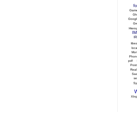
f
Gam
Gho
Googl
Gr
Hiero
IM
I
libe
loca
Mo
Phon
pdf
Post
Real
Sa
s
S
W
XIn