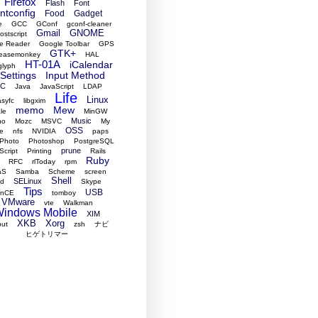
Firefox
Flash
Font
ontconfig
Food
Gadget
e
GCC
GConf
gconf-cleaner
Gmail
GNOME
stscript
e Reader
Google Toolbar
GPS
GTK+
easemonkey
HAL
HT-01A
iCalendar
glyph
Settings
Input Method
RC
Java
JavaScript
LDAP
Life
Linux
asyfc
libgxim
memo
Mew
le
MinGW
Music
no
Mozc
MSVC
My
OSS
e
nfs
NVIDIA
paps
Photo
Photoshop
PostgreSQL
prune
Script
Printing
Rails
Ruby
RFC
rlToday
rpm
aS
Samba
Scheme
screen
Shell
SELinux
ed
Skype
Tips
USB
ynCE
tomboy
VMware
vte
Walkman
indows Mobile
XIM
XKB
Xorg
put
zsh
ナビ
ヒゲトリマー