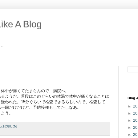
ike A Blog
..
と体中が痛くてたまらんので、病院へ。
あるようだ。普段はこのぐらいの体温で体中が痛くなることは
Blog A
疑われた。15分ぐらいで検査できるらしいので、検査して
►
20
あ一回だけだけど、予防接種もしてたしなあ。
しよう。
►
20
►
20
05:13:00 PM
►
20
►
20